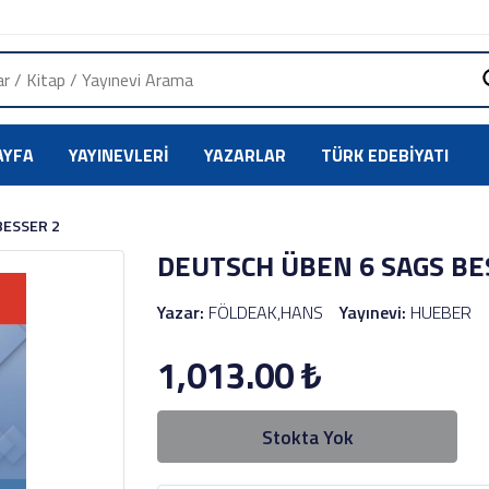
AYFA
YAYINEVLERI
YAZARLAR
TÜRK EDEBIYATI
BESSER 2
DEUTSCH ÜBEN 6 SAGS BE
Yazar:
FÖLDEAK,HANS
Yayınevi:
HUEBER
1,013.00
₺
Stokta Yok