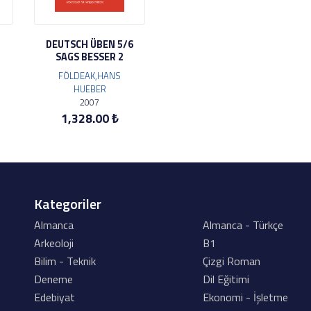
DEUTSCH ÜBEN 5/6
SAGS BESSER 2
FÖLDEAK,HANS
HUEBER
2007
1,328.00 ₺
Kategoriler
Almanca
Almanca - Türkçe
Arkeoloji
B1
Bilim - Teknik
Çizgi Roman
Deneme
Dil Eğitimi
Edebiyat
Ekonomi - İşletme