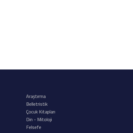
Araştırma
Belletristik
Çocuk Kitapları
Din - Mitoloji
Felsefe