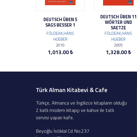
DEUTSCH ÜBEN 11
DEUTSCH ÜBEN 5
WÖRTER UND
SAGS BESSER 1
SAETZE
FÖLDEAK,HANS
FÖLDEAK,HANS
HUEBER
HUEBER
2010
2005
1,013.00 ₺
1,328.00 ₺
Türk Alman Kitabevi & Cafe
Türkçe, Almanca ve İngilizce kitapların olduğu
2 katlı modern kitapçı ve kahve ile tatlı
servisi yapan kafe.
Beyoğlu İstiklal Cd No:237