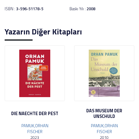
ISBN :
3-596-51178-5
Baskı Yılı :
2008
Yazarın Diğer Kitapları
DAS MUSEUM DER
DIE NAECHTE DER PEST
UNSCHULD
PAMUK,ORHAN
PAMUK,ORHAN
FISCHER
FISCHER
2023
2010