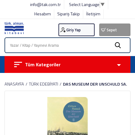
info@tak.com.tr
Select Language
▼
Hesabım
Sipariş Takip
İletişim
Giriş Yap
Sepet
Tüm Kategoriler
ANASAYFA
TÜRK EDEBİYATI
DAS MUSEUM DER UNSCHULD SA.