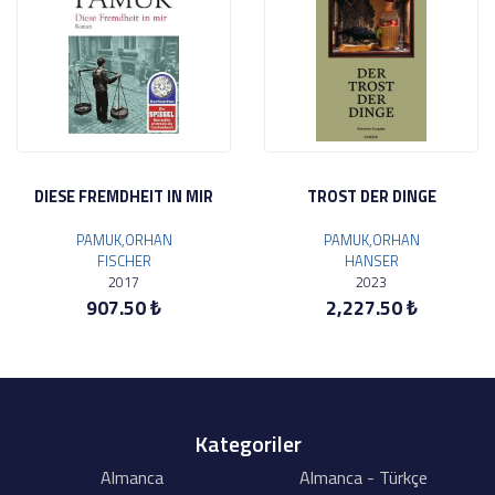
DIESE FREMDHEIT IN MIR
TROST DER DINGE
PAMUK,ORHAN
PAMUK,ORHAN
FISCHER
HANSER
2017
2023
907.50 ₺
2,227.50 ₺
Kategoriler
Almanca
Almanca - Türkçe