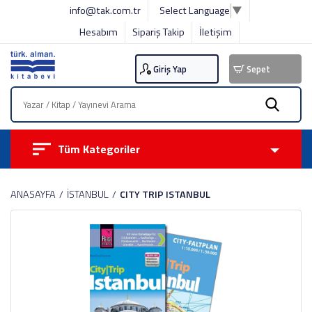
info@tak.com.tr
Select Language
▼
Hesabım
Sipariş Takip
İletişim
Giriş Yap
Sepet
Tüm Kategoriler
ANASAYFA
İSTANBUL
CITY TRIP ISTANBUL