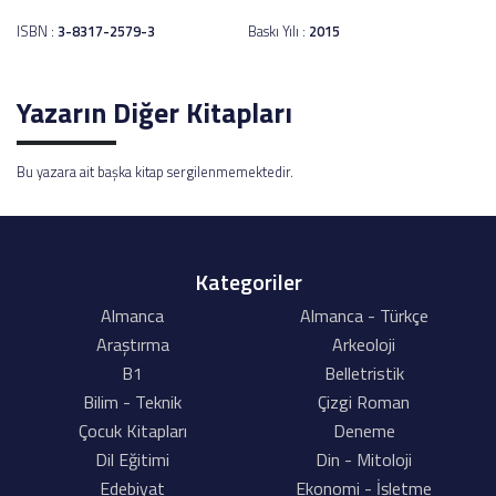
ISBN :
3-8317-2579-3
Baskı Yılı :
2015
Yazarın Diğer Kitapları
Bu yazara ait başka kitap sergilenmemektedir.
Kategoriler
Almanca
Almanca - Türkçe
Araştırma
Arkeoloji
B1
Belletristik
Bilim - Teknik
Çizgi Roman
Çocuk Kitapları
Deneme
Dil Eğitimi
Din - Mitoloji
Edebiyat
Ekonomi - İşletme