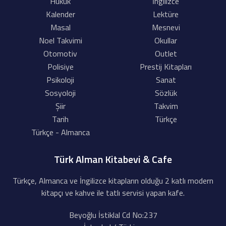
Hukuk
İngilizce
Kalender
Lektüre
Masal
Mesnevi
Noel Takvimi
Okullar
Otomotiv
Outlet
Polisiye
Prestij Kitapları
Psikoloji
Sanat
Sosyoloji
Sözlük
Şiir
Takvim
Tarih
Türkçe
Türkçe - Almanca
Türk Alman Kitabevi & Cafe
Türkçe, Almanca ve İngilizce kitapların olduğu 2 katlı modern
kitapçı ve kahve ile tatlı servisi yapan kafe.
Beyoğlu İstiklal Cd No:237