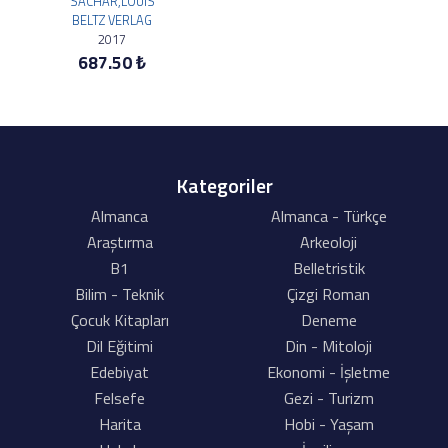
SACHAR,LOUIS
BELTZ VERLAG
2017
687.50 ₺
Kategoriler
Almanca
Almanca - Türkçe
Araştırma
Arkeoloji
B1
Belletristik
Bilim - Teknik
Çizgi Roman
Çocuk Kitapları
Deneme
Dil Eğitimi
Din - Mitoloji
Edebiyat
Ekonomi - İşletme
Felsefe
Gezi - Turizm
Harita
Hobi - Yaşam