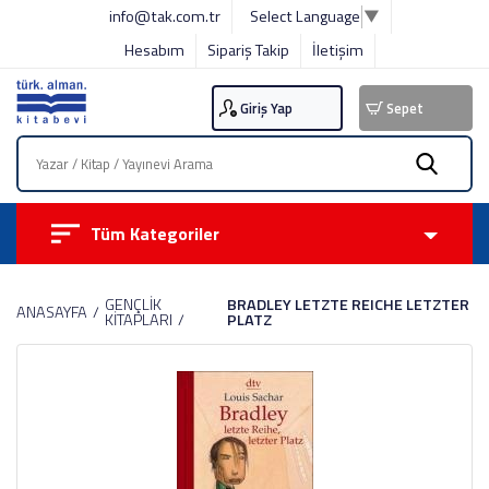
info@tak.com.tr
Select Language
▼
Hesabım
Sipariş Takip
İletişim
Giriş Yap
Sepet
Tüm Kategoriler
GENÇLİK
BRADLEY LETZTE REICHE LETZTER
ANASAYFA
KİTAPLARI
PLATZ