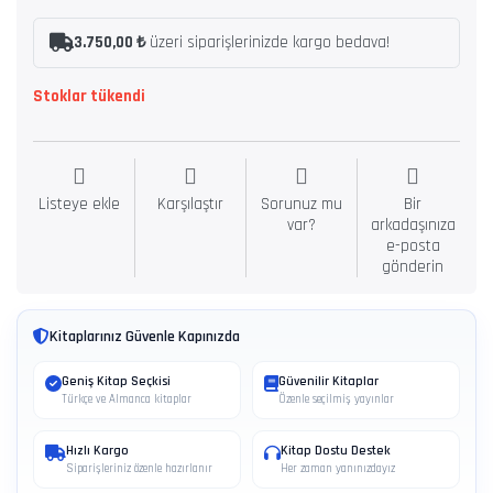
3.750,00 ₺
üzeri siparişlerinizde kargo bedava!
Stoklar tükendi
Listeye ekle
Karşılaştır
Sorunuz mu
Bir
var?
arkadaşınıza
e-posta
gönderin
Kitaplarınız Güvenle Kapınızda
Geniş Kitap Seçkisi
Güvenilir Kitaplar
Türkçe ve Almanca kitaplar
Özenle seçilmiş yayınlar
Hızlı Kargo
Kitap Dostu Destek
Siparişleriniz özenle hazırlanır
Her zaman yanınızdayız