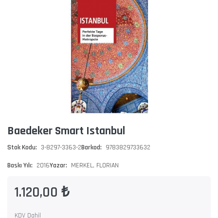
Baedeker Smart Istanbul
Stok Kodu:
3-8297-3363-2
Barkod:
9783829733632
Baskı Yılı:
2016
Yazar:
MERKEL, FLORIAN
1.120,00 ₺
KDV Dahil