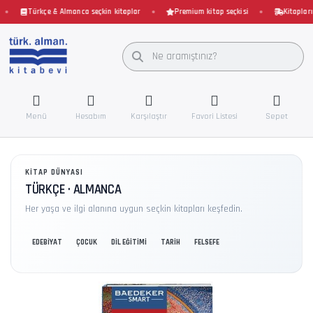
Türkçe & Almanca seçkin kitaplar
Premium kitap seçkisi
Kitaplarını
Menü
Hesabım
Karşılaştır
Favori Listesi
Sepet
KITAP DÜNYASI
TÜRKÇE · ALMANCA
Her yaşa ve ilgi alanına uygun seçkin kitapları keşfedin.
EDEBİYAT
ÇOCUK
DİL EĞİTİMİ
TARİH
FELSEFE