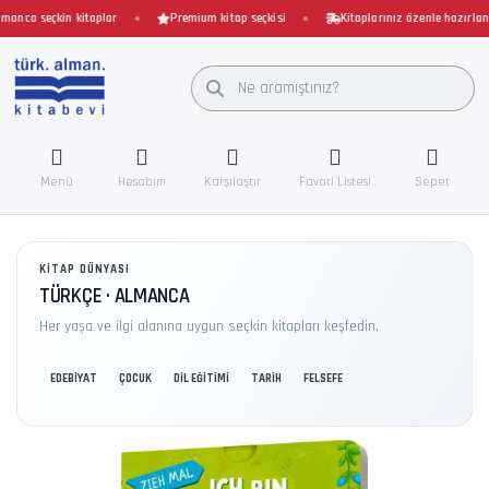
nca seçkin kitaplar
Premium kitap seçkisi
Kitaplarınız özenle hazırlanır 
Menü
Hesabım
Karşılaştır
Favori Listesi
Sepet
KITAP DÜNYASI
TÜRKÇE · ALMANCA
Her yaşa ve ilgi alanına uygun seçkin kitapları keşfedin.
EDEBİYAT
ÇOCUK
DİL EĞİTİMİ
TARİH
FELSEFE