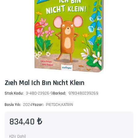
Zıeh Mal Ich Bın Nıcht Kleın
Stok Kodu:
3-480-23926-9
Barkod:
9783480239269
Baskı Yılı:
2024
Yazar:
PIETSCH,KATRIN
834,40 ₺
KDV Dahil