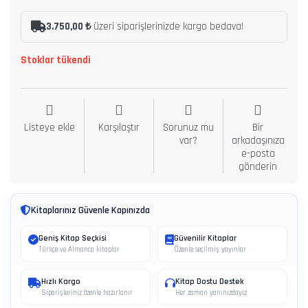
3.750,00 ₺
üzeri siparişlerinizde kargo bedava!
Stoklar tükendi
Listeye ekle
Karşılaştır
Sorunuz mu
Bir
var?
arkadaşınıza
e-posta
gönderin
Kitaplarınız Güvenle Kapınızda
Geniş Kitap Seçkisi
Güvenilir Kitaplar
Türkçe ve Almanca kitaplar
Özenle seçilmiş yayınlar
Hızlı Kargo
Kitap Dostu Destek
Siparişleriniz özenle hazırlanır
Her zaman yanınızdayız