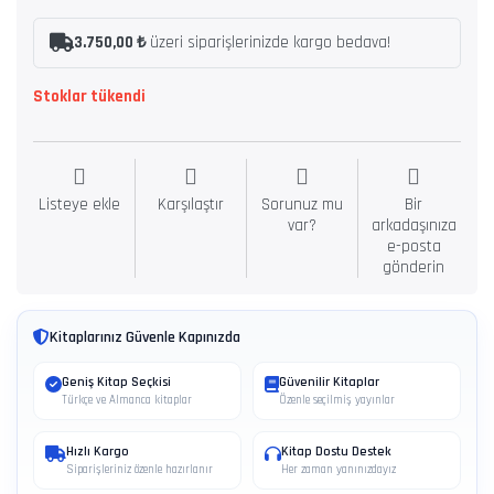
3.750,00 ₺
üzeri siparişlerinizde kargo bedava!
Stoklar tükendi
Listeye ekle
Karşılaştır
Sorunuz mu
Bir
var?
arkadaşınıza
e-posta
gönderin
Kitaplarınız Güvenle Kapınızda
Geniş Kitap Seçkisi
Güvenilir Kitaplar
Türkçe ve Almanca kitaplar
Özenle seçilmiş yayınlar
Hızlı Kargo
Kitap Dostu Destek
Siparişleriniz özenle hazırlanır
Her zaman yanınızdayız