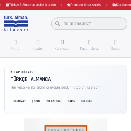
Türkçe & Almanca seçkin kitaplar
Premium kitap seçkisi
Kitaplarınız 
Menü
Hesabım
Karşılaştır
Favori Listesi
Sepet
KITAP DÜNYASI
TÜRKÇE · ALMANCA
Her yaşa ve ilgi alanına uygun seçkin kitapları keşfedin.
EDEBİYAT
ÇOCUK
DİL EĞİTİMİ
TARİH
FELSEFE