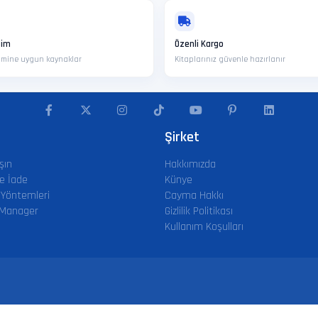
tim
Özenli Kargo
nimine uygun kaynaklar
Kitaplarınız güvenle hazırlanır
Şirket
şın
Hakkımızda
e İade
Künye
Yöntemleri
Cayma Hakkı
 Manager
Gizlilik Politikası
Kullanım Koşulları