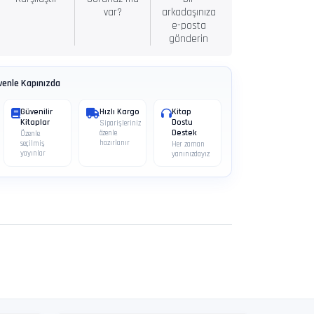
var?
arkadaşınıza
e-posta
gönderin
venle Kapınızda
Güvenilir
Hızlı Kargo
Kitap
Kitaplar
Dostu
Siparişleriniz
Destek
özenle
Özenle
hazırlanır
seçilmiş
Her zaman
yayınlar
yanınızdayız