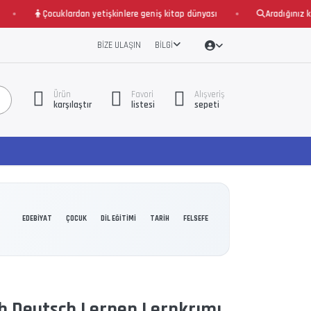
Çocuklardan yetişkinlere geniş kitap dünyası
Aradığınız kitabı
BIZE ULAŞIN
BILGI
Ürün
Favori
Alışveriş
karşılaştır
listesi
sepeti
EDEBİYAT
ÇOCUK
DİL EĞİTİMİ
TARİH
FELSEFE
ch Deutsch Lernen Lernkrımı