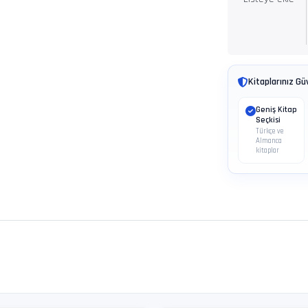
Kitaplarınız Gü
Geniş Kitap
Seçkisi
Türkçe ve
Almanca
kitaplar