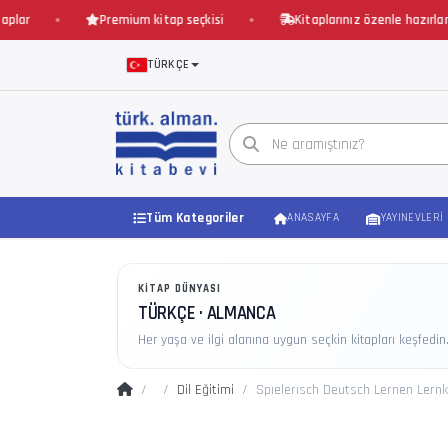
Premium kitap seçkisi
Kitaplarınız özenle hazırlanır ve h
TÜRKÇE
Tüm Kategoriler
ANASAYFA
YAYINEVLERI
KITAP DÜNYASI
TÜRKÇE · ALMANCA
Her yaşa ve ilgi alanına uygun seçkin kitapları keşfedin
Dil Eğitimi
Spıelerısch Deutsch Lernen Lernk