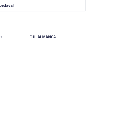
 bedava!
21
Dili :
ALMANCA