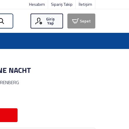
Hesabım
Sipariş Takip
İletişim
Giriş
Sepet
Yap
INE NACHT
ERENBERG