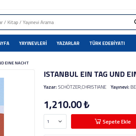
AYFA
YAYINEVLERI
YAZARLAR
TÜRK EDEBIYATI
ND EINE NACHT
ISTANBUL EIN TAG UND E
Yazar:
SCHÖTZER,CHRISTIANE
Yayınevi:
B
1,210.00
₺
Sepete Ekle