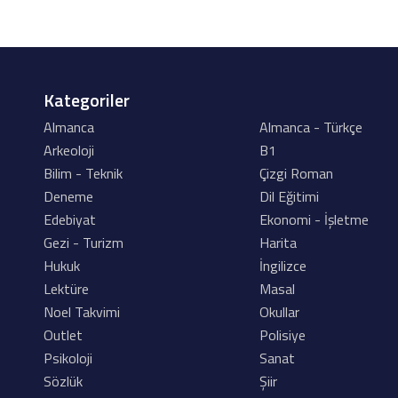
Kategoriler
Almanca
Almanca - Türkçe
Arkeoloji
B1
Bilim - Teknik
Çizgi Roman
Deneme
Dil Eğitimi
Edebiyat
Ekonomi - İşletme
Gezi - Turizm
Harita
Hukuk
İngilizce
Lektüre
Masal
Noel Takvimi
Okullar
Outlet
Polisiye
Psikoloji
Sanat
Sözlük
Şiir