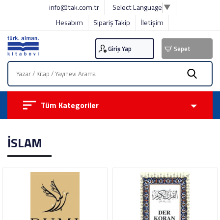
info@tak.com.tr
Select Language
▼
Hesabım
Sipariş Takip
İletişim
Giriş Yap
Sepet
Tüm Kategoriler
İSLAM