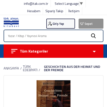
info@tak.com.tr
Select Language
▼
Hesabım
Sipariş Takip
İletişim
Giriş Yap
Sepet
Tüm Kategoriler
TÜRK
GESCHICHTEN AUS DER HEIMAT UND
ANASAYFA
EDEBİYATI
DER FREMDE