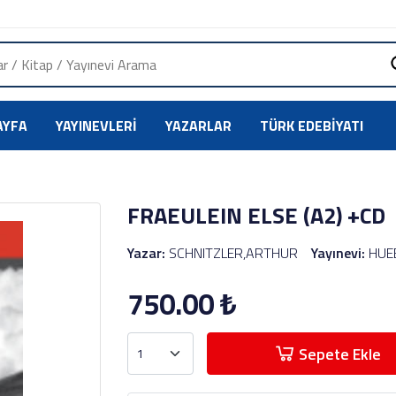
AYFA
YAYINEVLERI
YAZARLAR
TÜRK EDEBIYATI
FRAEULEIN ELSE (A2) +CD
Yazar:
SCHNITZLER,ARTHUR
Yayınevi:
HUE
750.00
₺
Sepete Ekle