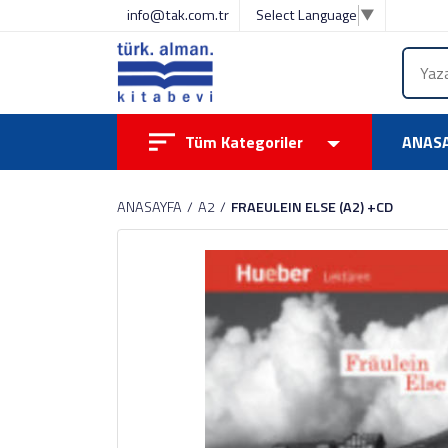
info@tak.com.tr
Select Language
▼
Tüm Kategoriler
ANAS
ANASAYFA
A2
FRAEULEIN ELSE (A2) +CD