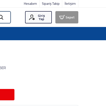
Hesabım
Sipariş Takip
İletişim
Giriş
Sepet
Yap
BER