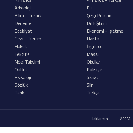
Almanca
Almanca - Türkçe
Arkeoloji
B1
Bilim - Teknik
Çizgi Roman
Deneme
Dil Eğitimi
Edebiyat
Ekonomi - İşletme
Gezi - Turizm
Harita
Hukuk
İngilizce
Lektüre
Masal
Noel Takvimi
Okullar
Outlet
Polisiye
Psikoloji
Sanat
Sözlük
Şiir
Tarih
Türkçe
Hakkımızda
KVK Me