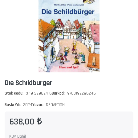
Dıe Schıldburger
Stok Kodu:
3-19-229624-6
Barkod:
9783192296246
Baskı Yılı:
2024
Yazar:
REDAKTION
638,00 ₺
KDV Dahil