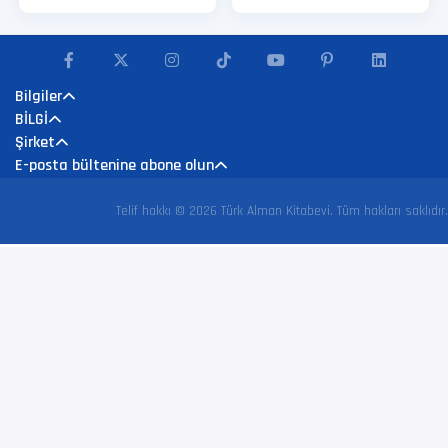
Bilgiler
BİLGİ
Şirket
E-posta bültenine abone olun
Telif hakkı © 2026 Türk Alman Kitabevi. Tüm hakları saklıdır.