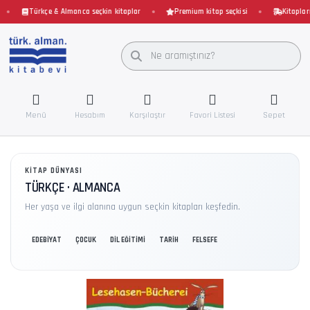
Türkçe & Almanca seçkin kitaplar
Premium kitap seçkisi
Kitaplarını
Menü
Hesabım
Karşılaştır
Favori Listesi
Sepet
KITAP DÜNYASI
TÜRKÇE · ALMANCA
Her yaşa ve ilgi alanına uygun seçkin kitapları keşfedin.
EDEBİYAT
ÇOCUK
DİL EĞİTİMİ
TARİH
FELSEFE