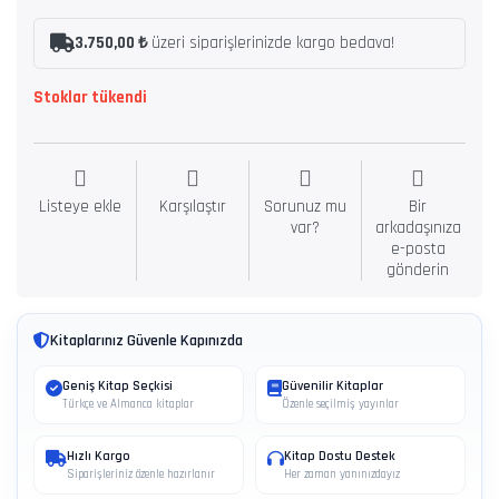
3.750,00 ₺
üzeri siparişlerinizde kargo bedava!
Stoklar tükendi
Listeye ekle
Karşılaştır
Sorunuz mu
Bir
var?
arkadaşınıza
e-posta
gönderin
Kitaplarınız Güvenle Kapınızda
Geniş Kitap Seçkisi
Güvenilir Kitaplar
Türkçe ve Almanca kitaplar
Özenle seçilmiş yayınlar
Hızlı Kargo
Kitap Dostu Destek
Siparişleriniz özenle hazırlanır
Her zaman yanınızdayız