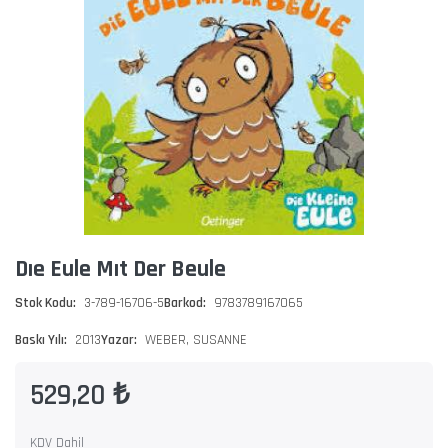
Dıe Eule Mıt Der Beule
Stok Kodu:
3-789-16706-5
Barkod:
9783789167065
Baskı Yılı:
2013
Yazar:
WEBER, SUSANNE
529,20 ₺
KDV Dahil