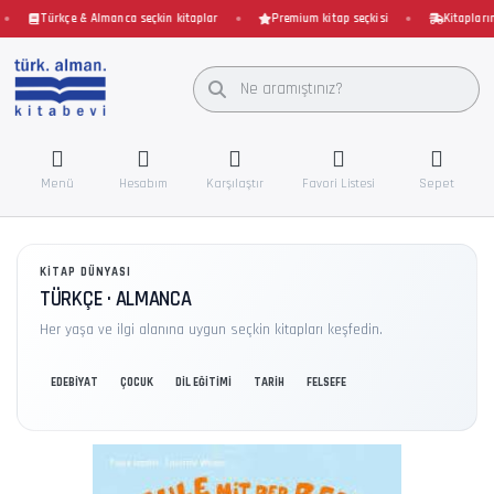
Türkçe & Almanca seçkin kitaplar
Premium kitap seçkisi
Kitaplarınız
Menü
Hesabım
Karşılaştır
Favori Listesi
Sepet
KITAP DÜNYASI
TÜRKÇE · ALMANCA
Her yaşa ve ilgi alanına uygun seçkin kitapları keşfedin.
EDEBİYAT
ÇOCUK
DİL EĞİTİMİ
TARİH
FELSEFE