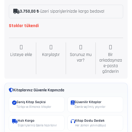
3.750,00 ₺
üzeri siparişlerinizde kargo bedava!
Stoklar tükendi
Listeye ekle
Karşılaştır
Sorunuz mu
Bir
var?
arkadaşınıza
e-posta
gönderin
Kitaplarınız Güvenle Kapınızda
Geniş Kitap Seçkisi
Güvenilir Kitaplar
Türkçe ve Almanca kitaplar
Özenle seçilmiş yayınlar
Hızlı Kargo
Kitap Dostu Destek
Siparişleriniz özenle hazırlanır
Her zaman yanınızdayız