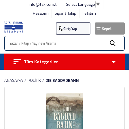
info@tak.com.tr
Select Language
▼
Hesabım
Sipariş Takip
İletişim
Giriş Yap
Sepet
Tüm Kategoriler
ANASAYFA
POLİTİK
DIE BAGDADBAHN