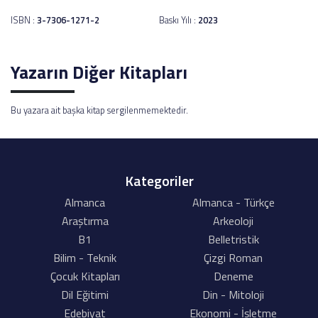
ISBN :
3-7306-1271-2
Baskı Yılı :
2023
Yazarın Diğer Kitapları
Bu yazara ait başka kitap sergilenmemektedir.
Kategoriler
Almanca
Almanca - Türkçe
Araştırma
Arkeoloji
B1
Belletristik
Bilim - Teknik
Çizgi Roman
Çocuk Kitapları
Deneme
Dil Eğitimi
Din - Mitoloji
Edebiyat
Ekonomi - İşletme