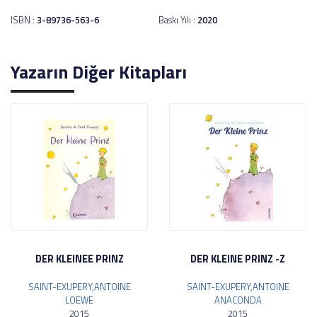
ISBN :
3-89736-563-6
Baskı Yılı :
2020
Yazarın Diğer Kitapları
DER KLEINEE PRINZ
DER KLEINE PRINZ -Z
SAINT-EXUPERY,ANTOINE
SAINT-EXUPERY,ANTOINE
LOEWE
ANACONDA
2015
2015