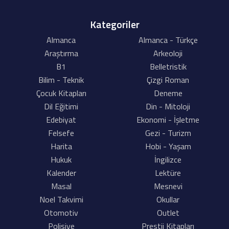
Kategoriler
Almanca
Almanca - Türkçe
Araştırma
Arkeoloji
B1
Belletristik
Bilim - Teknik
Çizgi Roman
Çocuk Kitapları
Deneme
Dil Eğitimi
Din - Mitoloji
Edebiyat
Ekonomi - İşletme
Felsefe
Gezi - Turizm
Harita
Hobi - Yaşam
Hukuk
İngilizce
Kalender
Lektüre
Masal
Mesnevi
Noel Takvimi
Okullar
Otomotiv
Outlet
Polisiye
Prestij Kitapları