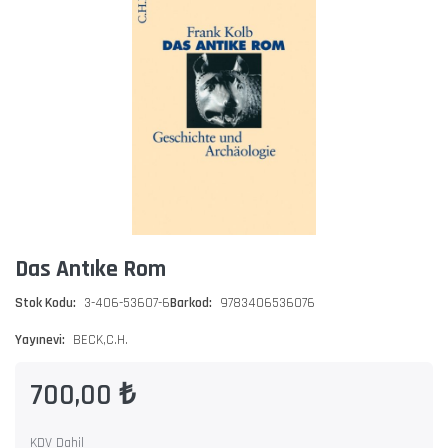
Das Antıke Rom
Stok Kodu:
3-406-53607-6
Barkod:
9783406536076
Yayınevi:
BECK,C.H.
700,00 ₺
KDV Dahil