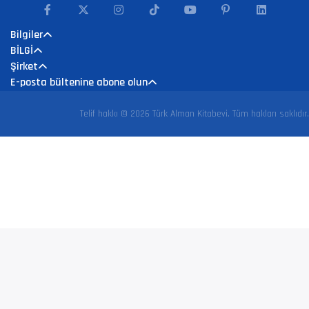
Bilgiler
BİLGİ
Şirket
E-posta bültenine abone olun
Telif hakkı © 2026 Türk Alman Kitabevi. Tüm hakları saklıdır.