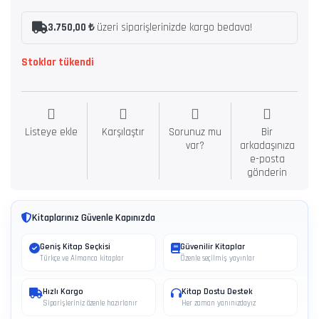
3.750,00 ₺
üzeri siparişlerinizde kargo bedava!
Stoklar tükendi
Listeye ekle
Karşılaştır
Sorunuz mu
Bir
var?
arkadaşınıza
e-posta
gönderin
Kitaplarınız Güvenle Kapınızda
Geniş Kitap Seçkisi
Güvenilir Kitaplar
Türkçe ve Almanca kitaplar
Özenle seçilmiş yayınlar
Hızlı Kargo
Kitap Dostu Destek
Siparişleriniz özenle hazırlanır
Her zaman yanınızdayız