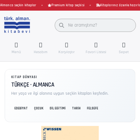
manca seçkin kitaplar
Premium kitap seçkisi
Kitaplarınız özenle hazırlanı
Menü
Hesabım
Karşılaştır
Favori Listesi
Sepet
KITAP DÜNYASI
TÜRKÇE · ALMANCA
Her yaşa ve ilgi alanına uygun seçkin kitapları keşfedin.
EDEBİYAT
ÇOCUK
DİL EĞİTİMİ
TARİH
FELSEFE