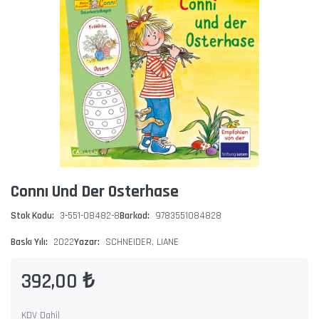
Connı Und Der Osterhase
Stok Kodu:
3-551-08482-8
Barkod:
9783551084828
Baskı Yılı:
2022
Yazar:
SCHNEIDER, LIANE
392,00 ₺
KDV Dahil