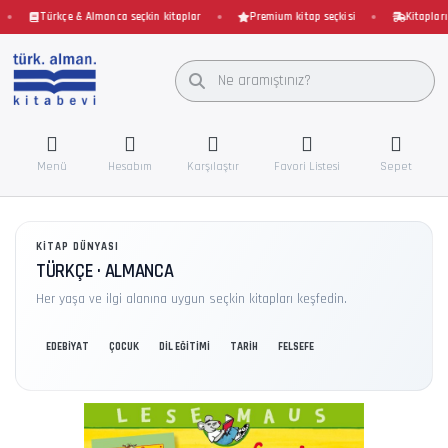
Türkçe & Almanca seçkin kitaplar
Premium kitap seçkisi
Kitaplarınız
Menü
Hesabım
Karşılaştır
Favori Listesi
Sepet
KITAP DÜNYASI
TÜRKÇE · ALMANCA
Her yaşa ve ilgi alanına uygun seçkin kitapları keşfedin.
EDEBİYAT
ÇOCUK
DİL EĞİTİMİ
TARİH
FELSEFE