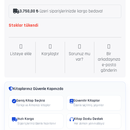
3.750,00 ₺
üzeri siparişlerinizde kargo bedava!
Stoklar tükendi
Listeye ekle
Karşılaştır
Sorunuz mu
Bir
var?
arkadaşınıza
e-posta
gönderin
Kitaplarınız Güvenle Kapınızda
Geniş Kitap Seçkisi
Güvenilir Kitaplar
Türkçe ve Almanca kitaplar
Özenle seçilmiş yayınlar
Hızlı Kargo
Kitap Dostu Destek
Siparişleriniz özenle hazırlanır
Her zaman yanınızdayız