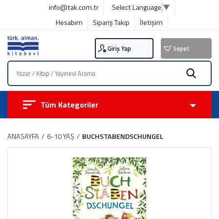
info@tak.com.tr
Select Language
▼
Hesabım
Sipariş Takip
İletişim
Giriş Yap
Sepet
Tüm Kategoriler
ANASAYFA
6-10 YAŞ
BUCHSTABENDSCHUNGEL